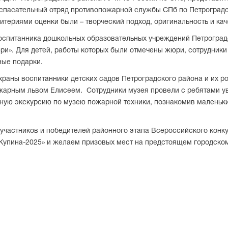
спасательный отряд противопожарной службы СПб по Петроградс
териями оценки были – творческий подход, оригинальность и ка
оспитанника дошкольных образовательных учреждений Петроградс
и». Для детей, работы которых были отмечены жюри, сотрудник
ные подарки.
храны воспитанники детских садов Петроградского района и их р
арным львом Елисеем. Сотрудники музея провели с ребятами ув
ную экскурсию по музею пожарной техники, познакомив маленьк
участников и победителей районного этапа Всероссийского конк
упина-2025» и желаем призовых мест на предстоящем городском