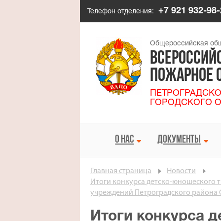
+7 921 932-98-
Телефон отделения:
Общероссийская общ
ВСЕРОССИЙ
ПОЖАРНОЕ 
ПЕТРОГРАДСКО
ГОРОДСКОГО О
О НАС
ДОКУМЕНТЫ


Главная страница
Новости
Итоги конкурса детско-юношеского 
учреждений Петроградского района 
Итоги конкурса 