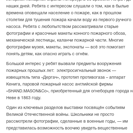
наших дней. Ребята с интересом слушали о том, как в былые
времена оповещали население о пожаре, как в прошлом
столетии для тушения пожара качали воду из первого ручного
насоса. Ребята с любопытством рассматривали старые
фотографии и красочные макеты конного пожарного обоза,
механической лестницы, каланчи пожарной части. Многие
фотографии музея, макеты, экспонаты — всё это помогает
понять детям, как опасно играть с огнём.
Большой интерес у ребят вызвали предметы вооружения
пожарных прошлых лет: электросигнальный звонок —
извещатель типа «Дергач», прототип противогаза – аппарат
Кенига, паровой пожарный насос английской фирмы
«SHAND.MASON&Co», приобретенный для огнеборцев города н
Неве в 1863 году.
Один из ключевых разделов выставки посвящён событиям
Великой Отечественной войны. Школьники не просто
рассмотрели фотографии, сделанные в военные годы, — им
представилась возможность воочию увидеть вещественные