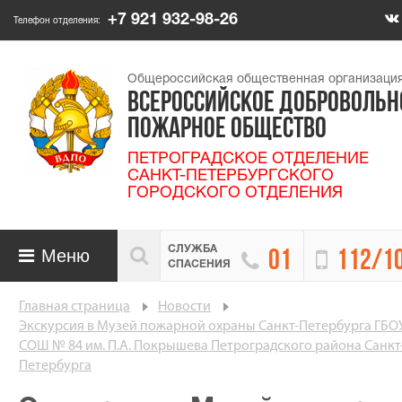
+7 921 932-98-26
Телефон отделения:
Общероссийская общественная организаци
ВСЕРОССИЙСКОЕ ДОБРОВОЛЬН
ПОЖАРНОЕ ОБЩЕСТВО
ПЕТРОГРАДСКОЕ ОТДЕЛЕНИЕ
САНКТ-ПЕТЕРБУРГСКОГО
ГОРОДСКОГО ОТДЕЛЕНИЯ
СЛУЖБА

Меню


01
112/1

СПАСЕНИЯ
Главная страница
Новости
Экскурсия в Музей пожарной охраны Санкт-Петербурга ГБО
СОШ № 84 им. П.А. Покрышева Петроградского района Санкт
Петербурга